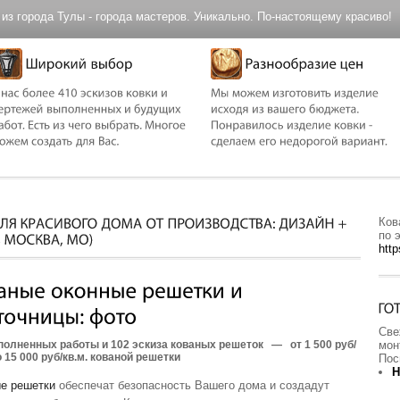
из города Тулы - города мастеров. Уникально. По-настоящему красиво!
Ков
по 
http
Све
полненных работы и 102 эскиза кованых решеток
—
от 1 500 руб/
мон
о 15 000 руб/кв.м. кованой решетки
Пос
Н
е решетки
обеспечат безопасность Вашего дома и создадут