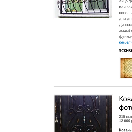
лицо ф
или за
наполь
для до
Диапаз
эскиз)
функци
решет
215 вы
12 000 
Кованы