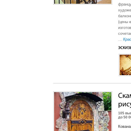
францу
художе
балкон
(цены
о
изгото
сочета
…
Кра
105 вы
до 50 0
Кована