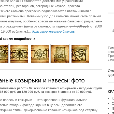
зские балконы становятся достойными украшениями
в отелей, ресторанов, загородных клубов. Красота
зского балкона прекрасно подчеркивается цветочницами с
ими растениями. Кованый узор для балкона может быть прямым
мно-выгнутым, особенно красивые кованые балконы с радиально-
м ограждением (цены от сложности изделия
от 4 000 руб.
от 2800
о 19 000 руб/пог.м.)…
Красивые кованые балконы →
Пом
кон
Пре
сто
Отв
зде
полненных работ и 97 эскизов кованых козырьков и входных групп
15 000 руб. до 120 000 руб. за козырек / навесы от 10 000руб.
К
е навесы и козырьки — это красивое и функциональное
С
ение входа и фасада здания в целом, дополняя его
П
ктурный стиль. Декорирование кованых козырьков под старину
П