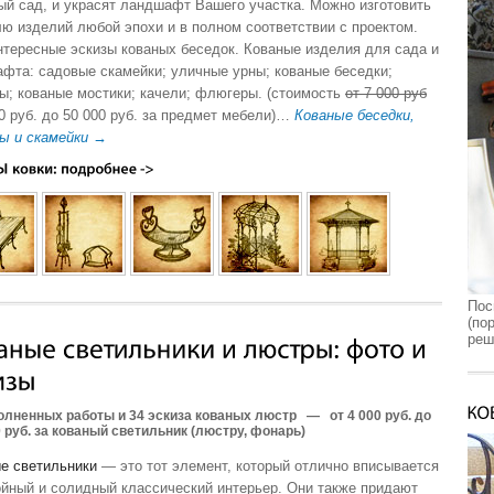
ый сад, и украсят ландшафт Вашего участка. Можно изготовить
лю изделий любой эпохи и в полном соответствии с проектом.
нтересные эскизы кованых беседок. Кованые изделия для сада и
фта: садовые скамейки; уличные урны; кованые беседки;
ы; кованые мостики; качели; флюгеры. (cтоимость
от 7 000 руб
00 руб. до 50 000 руб. за предмет мебели)…
Кованые беседки,
ы и скамейки →
Пос
(по
реш
олненных работы и 34 эскиза кованых люстр
—
от 4 000 руб. до
0 руб. за кованый светильник (люстру, фонарь)
е светильники
— это тот элемент, который отлично вписывается
ойный и солидный классический интерьер. Они также придают