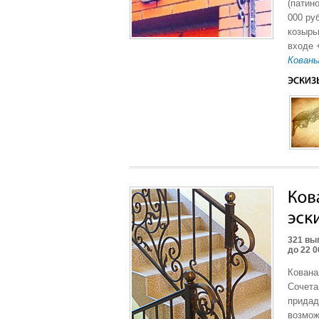
(патин
000 ру
козырь
входе 
Кованы
321 вы
до 22 
Кована
Сочета
придад
возмож