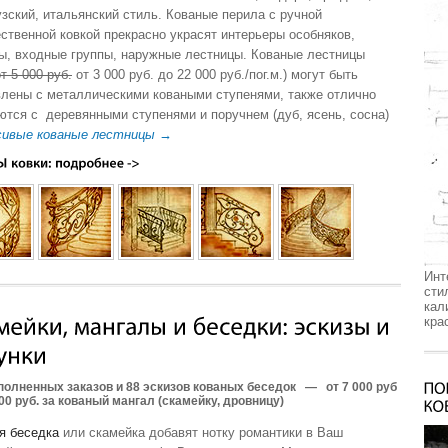
зский, итальянский стиль. Кованые перила с ручной
ственной ковкой прекрасно украсят интерьеры особняков,
ы, входные группы, наружные лестницы. Кованые лестницы
т 5 000 руб.
от 3 000 руб. до 22 000 руб./пог.м.) могут быть
влены с металлическими коваными ступенями, также отлично
ются с деревянными ступенями и поручнем (дуб, ясень, сосна)
сивые кованые лестницы →
Инт
сти
кал
кра
полненных заказов и 88 эскизов кованых беседок
—
от 7 000 руб
00 руб. за кованый мангал (скамейку, дровницу)
я беседка
или скамейка добавят нотку романтики в Ваш