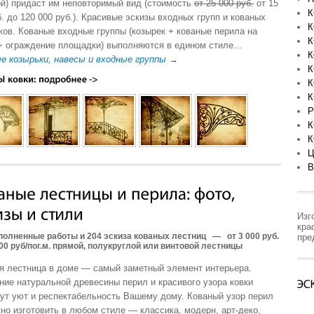
ой) придаст им неповторимый вид (стоимость
от 25 000 руб.
от 15
б. до 120 000 руб.). Красивые эскизы входных групп и кованых
К
ков. Кованые входные группы (козырек + кованые перила на
К
+ ограждение площадки) выполняются в едином стиле…
К
е козырьки, навесы и входные группы →
К
К
К
Р
К
К
Ц
В
Изг
кра
полненные работы и 204 эскиза кованых лестниц
—
от 3 000 руб.
пре
000 руб/пог.м. прямой, полукруглой или винтовой лестницы
я лестница в доме — самый заметный элемент интерьера.
ние натуральной древесины перил и красивого узора ковки
ут уют и респектабельность Вашему дому. Кованый узор перил
но изготовить в любом стиле — классика, модерн, арт-деко,