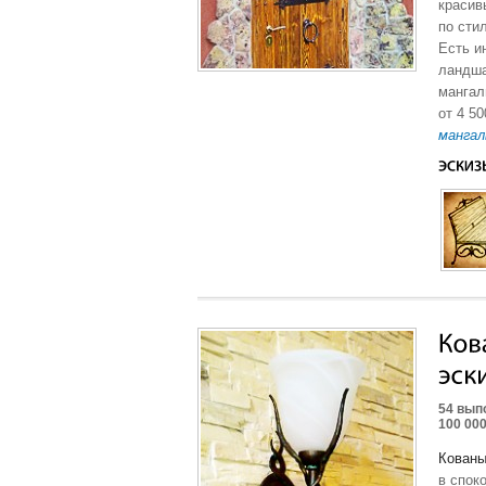
красив
по сти
Есть и
ландша
мангал
от 4 5
мангал
54 вып
100 00
Кованы
в спок