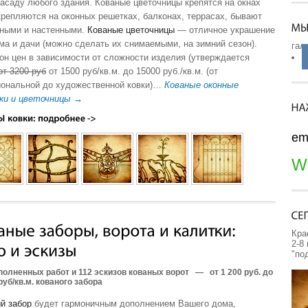
асаду любого здания. Кованые цветочницы крепятся на окнах
крепляются на оконных решетках, балконах, террасах, бывают
ными и настенными.
Кованые цветочницы
— отличное украшение
ма и дачи (можно сделать их снимаемыми, на зимний сезон).
гал
он цен в зависимости от сложности изделия (утверждается
от 3200 руб
от 1500 руб/кв.м. до 15000 руб./кв.м. (от
ональной до художественной ковки)…
Кованые оконные
ки и цветочницы →
em
W
Кра
2-8
"по
полненных работ и 112 эскизов кованых ворот
—
от 1 200 руб. до
руб/кв.м. кованого забора
й забор
будет гармоничным дополнением Вашего дома,