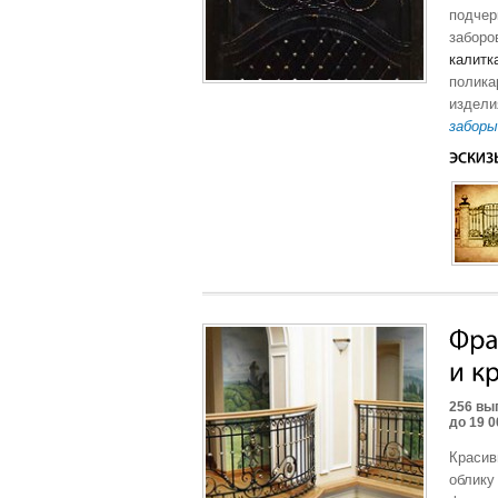
подчер
заборо
калитк
полика
издели
заборы
256 вы
до 19 0
Красив
облику