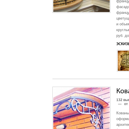
францу
фасадо
францу
цветущ
и объе
круглы
руб. д
132 вы
—
от 
Кованы
оформл
архите