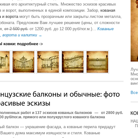
кивая его архитектурный стиль. Множество эскизов красивых
в и ворот, выполненных в единой композиции. Забор,
кованая
а и ворота
могут быть прозрачным или закрыты листом металла,
рбоната. Предложим Вам лучшее решение (цены, от сложности
я,
от 2 500 руб.
от 1200 руб. до 12 000 руб/пог.м.)…
Кованые
, ворота и калитки →
Луч
Мно
осн
вин
Все
полненных работ и 137 эскизов кованых балконов
—
от 2800 руб.
00 руб/пог.м. прямого или полукруглого кованого балкона
НА
П
ый балкон — украшение фасада, а кованые перила придадут
 Вашего дома максимум изящности и стиля. Кованые