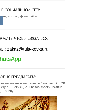
ереи, эскизы, фото работ
ail: zakaz@tula-kovka.ru
hatsApp
сивые кованые лестницы и балконы ! СРОК
 недель. Эскизы, 20 цветов краски, патина
д старину".